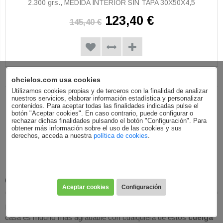
2.300 grs., MEDIDA INTERIOR SIN TAPA 30X50X4,5
123,40 €
145,40 €
ohcielos.com usa cookies
Utilizamos cookies propias y de terceros con la finalidad de analizar
nuestros servicios, elaborar información estadística y personalizar
contenidos. Para aceptar todas las finalidades indicadas pulse el
‹
Anterior
Siguiente
›
botón "Aceptar cookies". En caso contrario, puede configurar o
rechazar dichas finalidades pulsando el botón "Configuración". Para
obtener más información sobre el uso de las cookies y sus
En la categoría "Cuelga llaves" hay 22 artículos. Mostrando
del
derechos, acceda a nuestra
política de cookies
.
1 al 22
.
Cuelga llaves:
Más información
Aceptar cookies
Configuración
El simple hecho de
coger y dejar llaves
al salir o entrar en
casa es mucho más agradable con cualquiera de estos
cuelga