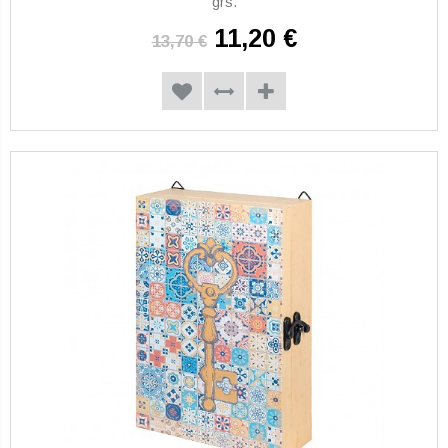
grs.
11,20 €
13,70 €