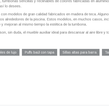
 tumbonas sencillas y reclinables de colores fabricadas en aluminio,
sí lo desees.
on modelos de gran calidad fabricados en madera de teca. Algunos 
o los alrededores de la piscina. Estos modelos, en muchos casos, in
 y mejoran al mismo tiempo la estética de la tumbona.
n, sin duda, el mueble auxiliar ideal para descansar al aire libre y t
les de lujo
Puffs baúl con tapa
Sillas altas para barra
Ta