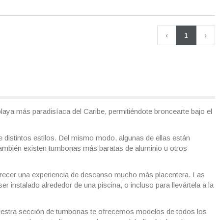
‹
1
›
laya más paradisíaca del Caribe, permitiéndote broncearte bajo el
e distintos estilos. Del mismo modo, algunas de ellas están
 también existen tumbonas más baratas de aluminio u otros
ofrecer una experiencia de descanso mucho más placentera. Las
 instalado alrededor de una piscina, o incluso para llevártela a la
En nuestra sección de tumbonas te ofrecemos modelos de todos los