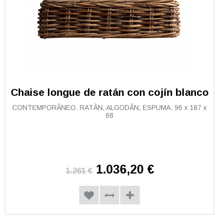
Chaise longue de ratán con cojín blanco
CONTEMPORÃNEO. RATÃN, ALGODÃN, ESPUMA. 96 x 187 x
68
1.036,20 €
1.261 €