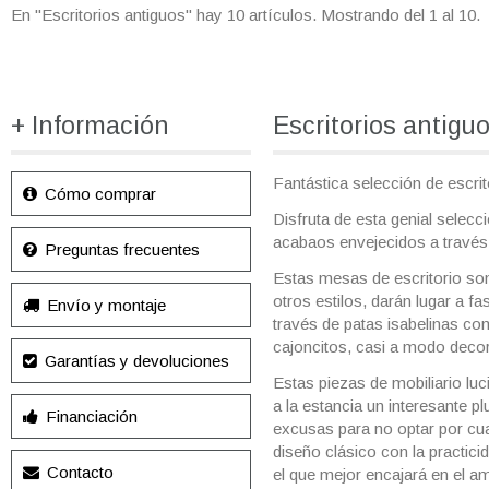
En "Escritorios antiguos" hay 10 artículos. Mostrando
del 1 al 10
.
+ Información
Escritorios antigu
Fantástica selección de escrit
Cómo comprar
Disfruta de esta genial selec
acabaos envejecidos a través
Preguntas frecuentes
Estas mesas de escritorio son
otros estilos, darán lugar a f
Envío y montaje
través de patas isabelinas co
cajoncitos, casi a modo decora
Garantías y devoluciones
Estas piezas de mobiliario lu
a la estancia un interesante 
Financiación
excusas para no optar por cua
diseño clásico con la practici
Contacto
el que mejor encajará en el a