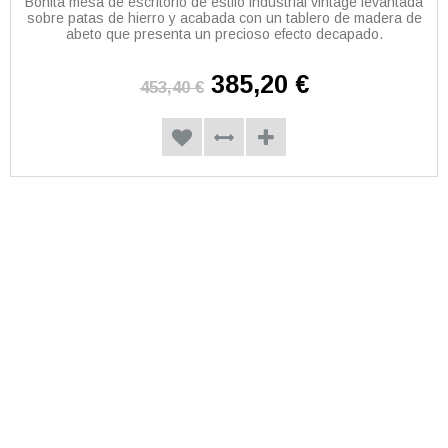
Bonita mesa de escritorio de estilo industrial vintage levantada
sobre patas de hierro y acabada con un tablero de madera de
abeto que presenta un precioso efecto decapado.
385,20 €
453,40 €