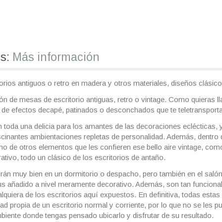
os:
Más información
orios antiguos o retro en madera y otros materiales, diseños clásicos
ción de mesas de escritorio antiguas, retro o vintage. Como quieras 
 de efectos decapé, patinados o desconchados que te teletransporta
 toda una delicia para los amantes de las decoraciones eclécticas
ascinantes ambientaciones repletas de personalidad. Además, dentro d
mo de otros elementos que les confieren ese bello aire vintage, como
tivo, todo un clásico de los escritorios de antaño.
cirán muy bien en un dormitorio o despacho, pero también en el sa
plus añadido a nivel meramente decorativo. Además, son tan funcion
lquiera de los escritorios aquí expuestos. En definitiva, todas esta
dad propia de un escritorio normal y corriente, por lo que no se les p
mbiente donde tengas pensado ubicarlo y disfrutar de su resultado.