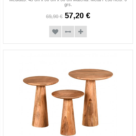
grs.
57,20 €
69,90 €