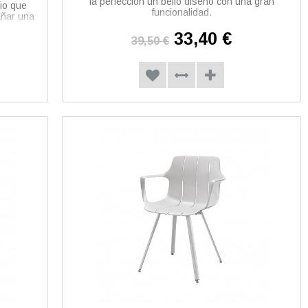
la perfección un bello diseño con una gran
io que
funcionalidad.
añar una
scanso.
33,40 €
39,50 €