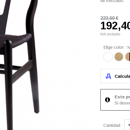
de trenzado.
223,60 €
192,4
IVA incluido
Elige color:
N
Calcul
Este p
Si dese
Cantidad: