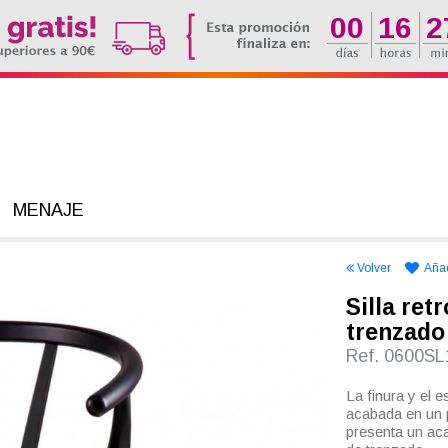
00
16
2
MENAJE
Volver
Añad
Silla ret
trenzado
Ref. 0600S
La finura y el 
acabada en un p
presenta un aca