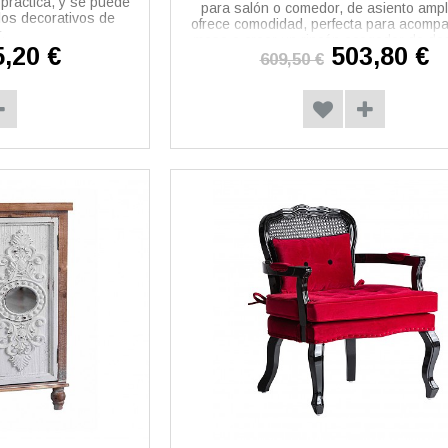
práctica, y se puede
para salón o comedor, de asiento ampl
ilos decorativos de
ofrece comodidad, perfecta para acomp
.
mesa o crear un rincón acogedor de de
,20 €
503,80 €
609,50 €