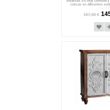
estancia. Es muy cómoda y 
colocar en diferentes est
comedor
145
167,60 €