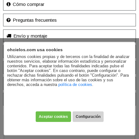
Cómo comprar
Preguntas frecuentes
Envío y montaje
ohcielos.com usa cookies
Garantías y devoluciones
Utilizamos cookies propias y de terceros con la finalidad de analizar
nuestros servicios, elaborar información estadística y personalizar
contenidos. Para aceptar todas las finalidades indicadas pulse el
Financiación
botón "Aceptar cookies". En caso contrario, puede configurar o
rechazar dichas finalidades pulsando el botón "Configuración". Para
obtener más información sobre el uso de las cookies y sus
Contacto
derechos, acceda a nuestra
política de cookies
.
Ideas decoración
Aceptar cookies
Configuración
ATENCIÓN TELEFÓNICA
96 642 21 17